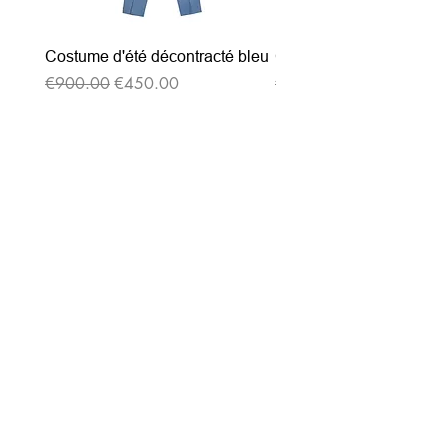
Costume d'été décontracté bleu
Costume d'été décontrac
通常価格
セール価格
通常価格
€900.00
€450.00
€900.00
ニュースレターを購読す
る
Entrez votre e-mail ici
validez