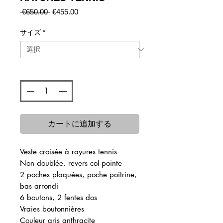
通
セ
 €650.00 
€455.00
常
ー
価
ル
サイズ
*
格
価
格
数量
*
カートに追加する
Veste croisée à rayures tennis
Non doublée, revers col pointe
2 poches plaquées, poche poitrine,
bas arrondi
6 boutons, 2 fentes dos
Vraies boutonnières
Couleur gris anthracite