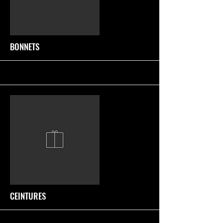
More
BONNETS
More
CEINTURES