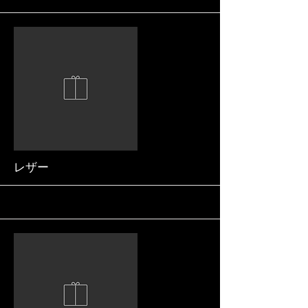
More
レザー