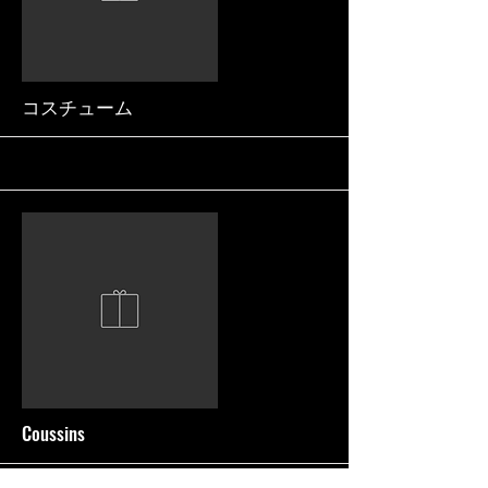
More
コスチューム
More
Coussins