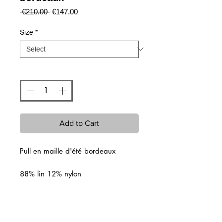
Regular
Sale
 €210.00 
€147.00
Price
Price
Size
*
Quantity
*
Add to Cart
Pull en maille d'été bordeaux
88% lin 12% nylon