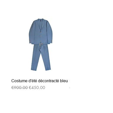
Related Products
Costume d'été décontracté bleu
Costume d'été décontrac
Regular Price
Sale Price
Regular Price
€900.00
€450.00
€900.00