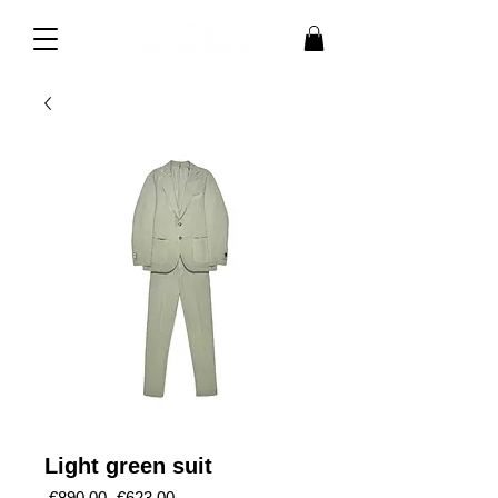
Light green suit
Regular
Sale
 €890.00 
€623.00