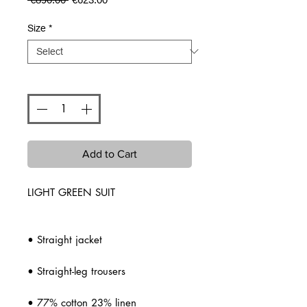
Price
Price
Size
*
Quantity
*
Add to Cart
LIGHT GREEN SUIT
• Straight jacket
• Straight-leg trousers
• 77% cotton 23% linen