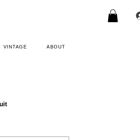
VINTAGE
ABOUT
uit
le
ice