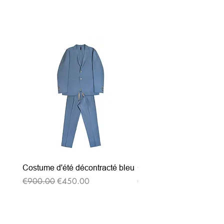
Related Products
Costume d'été décontracté bleu
Costume d'été décontrac
Regular Price
Sale Price
Regular Price
€900.00
€450.00
€900.00