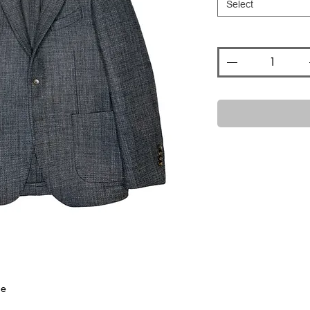
Select
Quantity
*
ne