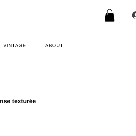
VINTAGE
ABOUT
rise texturée
le
ice