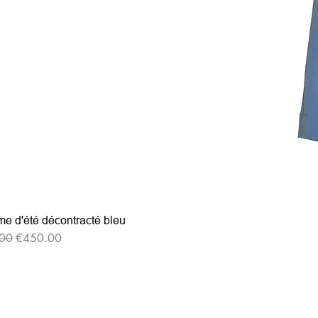
e d'été décontracté bleu
r Price
Sale Price
00
€450.00