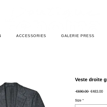
N
ACCESSORIES
GALERIE PRESS
Veste droite g
Regular
Sa
 €690.00 
€483.00
Price
Pr
Size
*