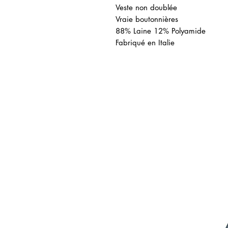
Veste non doublée
Vraie boutonnières
88% Laine 12% Polyamide
Fabriqué en Italie
ated Products