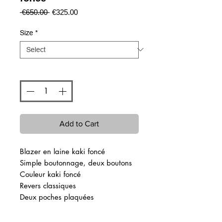
Regular
Sale
 €650.00 
€325.00
Price
Price
Size
*
Quantity
*
Add to Cart
Blazer en laine kaki foncé
Simple boutonnage, deux boutons
Couleur kaki foncé
Revers classiques
Deux poches plaquées