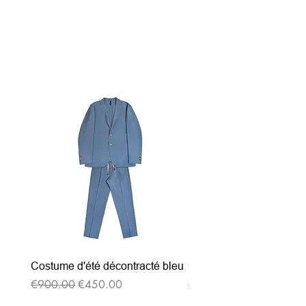
Related Products
Costume d'été décontracté bleu
Costume d'été décontrac
Regular Price
Sale Price
Regular Price
€900.00
€450.00
€900.00