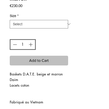
Price
€230.00
Size
*
Quantity
*
Add to Cart
Baskets D.A.T.E. beige et marron
Daim
Lacets coton
Fabriqué au Vietnam