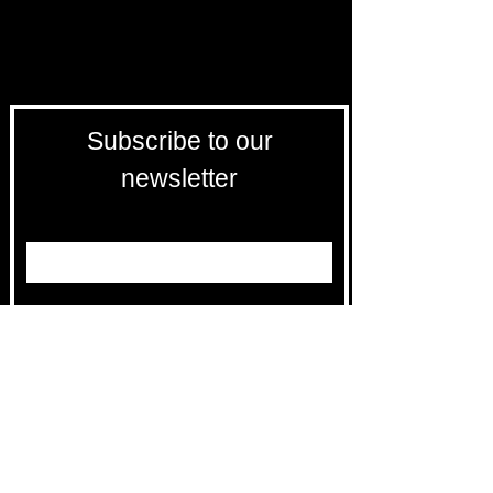
Subscribe to our
newsletter
Entrez votre e-mail ici
validez
-129
Bis Rue de la Pompe 75116 PARIS
FRANCE-
Free returns