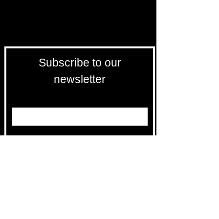
Subscribe to our
newsletter
Entrez votre e-mail ici
validez
-129
Bis Rue de la Pompe 75116 PARIS
FRANCE-
Free returns