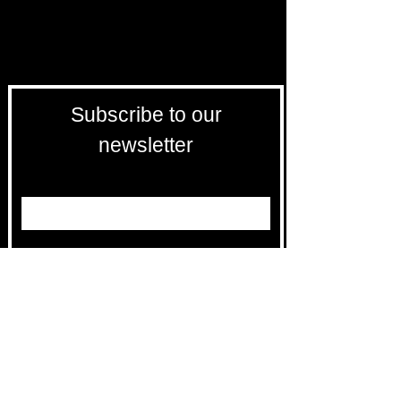
Subscribe to our
newsletter
Entrez votre e-mail ici
validez
-129
Bis Rue de la Pompe 75116 PARIS
FRANCE-
Free returns