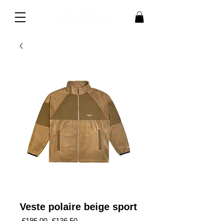
Veste polaire beige sport
Regular
Sale
 €195.00 
€136.50