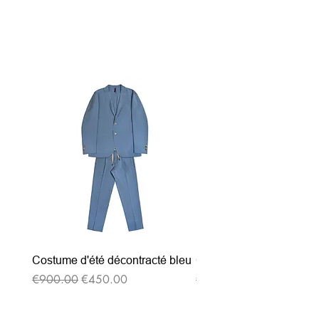
Related Products
Costume d'été décontracté bleu
Costume d'été décontrac
Regular Price
Sale Price
Regular Price
€900.00
€450.00
€900.00