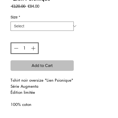
Regular
Sale
 €120.00 
€84.00
Price
Price
Size
*
Quantity
*
Add to Cart
T-shirt noir oversize "Lien Psionique"
Série Augmenta
Édition limitée
100% coton