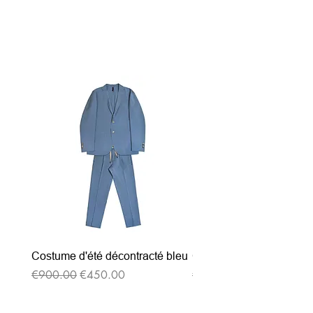
Related Products
Costume d'été décontracté bleu
Costume d'été décontrac
Regular Price
Sale Price
Regular Price
€900.00
€450.00
€900.00