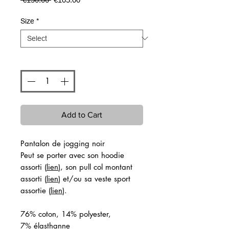
Price
Price
Size
*
Quantity
*
Add to Cart
Pantalon de jogging noir
Peut se porter avec son hoodie
assorti (
lien
), son pull col montant
assorti (
lien
) et/ou sa veste sport
assortie (
lien
).
76% coton, 14% polyester,
7% élasthanne