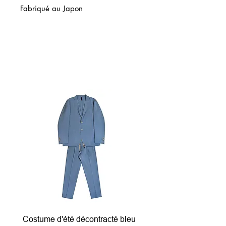
Fabriqué au Japon
Related Products
Costume d'été décontracté bleu
Costume d'été décontrac