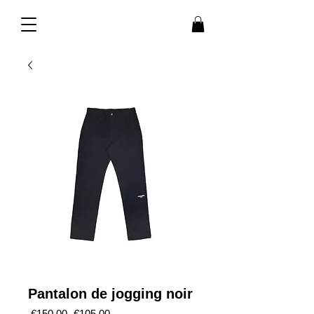
Pantalon de jogging noir
Regular
Sale
 €150.00 
€105.00