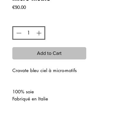
Price
€90.00
Quantity
*
Add to Cart
Cravate bleu ciel à micro-motifs
100% soie
Fabriqué en Italie
Related Products