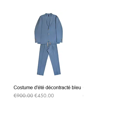
Costume d'été décontracté bleu
Costume d'été décontrac
Regular Price
Sale Price
Regular Price
€900.00
€450.00
€900.00