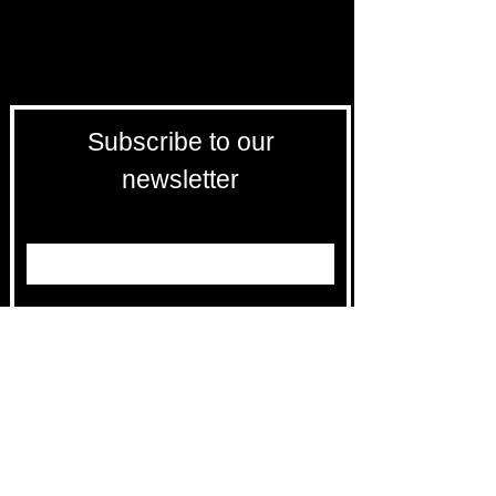
Subscribe to our
newsletter
Entrez votre e-mail ici
validez
-129
Bis Rue de la Pompe 75116 PARIS
FRANCE-
Free returns