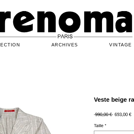
LECTION
ARCHIVES
VINTAGE
Veste beige ra
Prix
P
 990,00 € 
693,00 €
original
p
Taille
*