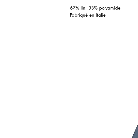
67% lin, 33% polyamide
Fabriqué en Italie
icles similaires