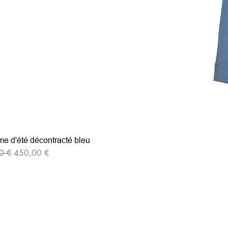
e d'été décontracté bleu
iginal
Prix promotionnel
0 €
450,00 €