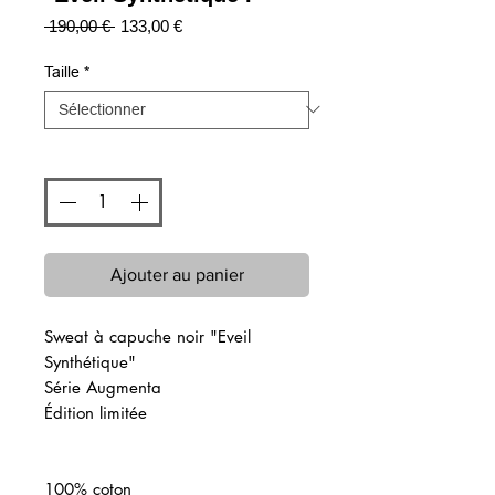
Prix
Prix
 190,00 € 
133,00 €
original
promotionnel
Taille
*
Quantité
*
Ajouter au panier
Sweat à capuche noir "Eveil
Synthétique"
Série Augmenta
Édition limitée
100% coton