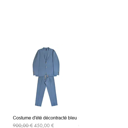
Articles similaires
Costume d'été décontracté bleu
Costume d'été décontrac
Prix original
Prix promotionnel
Prix original
900,00 €
450,00 €
900,00 €