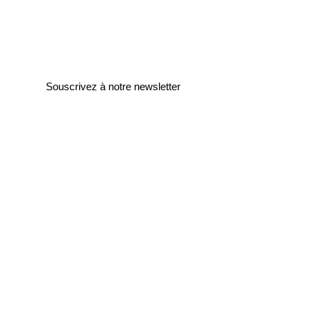
Souscrivez à notre newsletter
Entrez votre e-mail ici
validez
129
Bis Rue de la Pompe
75116 Paris
FRANCE
Retours gratuits