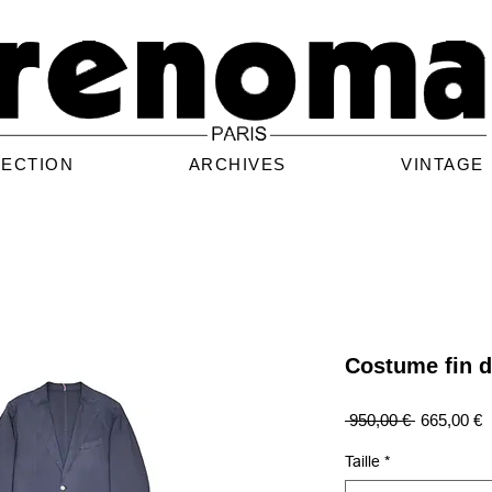
LECTION
ARCHIVES
VINTAGE
Costume fin d
Prix
P
 950,00 € 
665,00 €
original
p
Taille
*