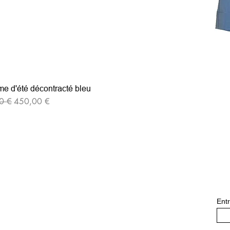
e d'été décontracté bleu
iginal
Prix promotionnel
0 €
450,00 €
Entr