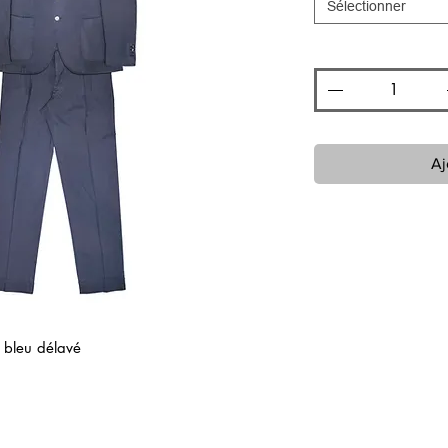
Sélectionner
Quantité
*
Aj
e bleu délavé