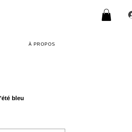
À PROPOS
'été bleu
rix
romotionnel