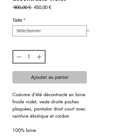
Prix
Prix
 900,00 € 
450,00 €
original
promotionnel
Taille
*
Quantité
*
Ajouter au panier
Costume d'été décontracté en laine
froide violet, veste droite poches
plaquées, pantalon droit court avec
ceinture élastique et cordon
100% laine