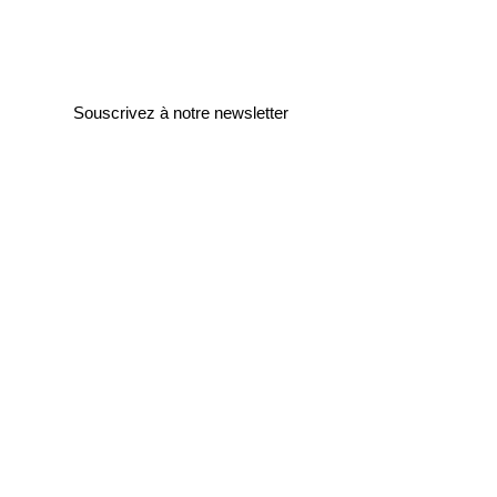
Souscrivez à notre newsletter
Entrez votre e-mail ici
validez
129
Bis Rue de la Pompe
75116 Paris
FRANCE
Retours gratuits
Paiements sécurisés