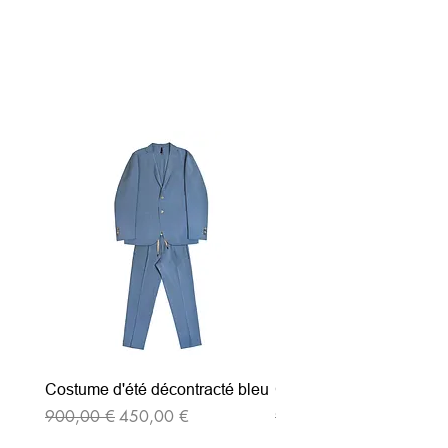
Articles similaires
Costume d'été décontracté bleu
Costume d'été décontrac
Prix original
Prix promotionnel
Prix original
900,00 €
450,00 €
900,00 €