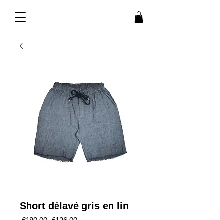
Short délavé gris en lin
通
セ
 €180.00 
€126.00