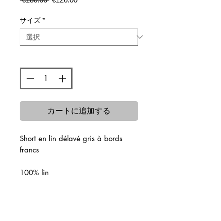
常
ー
価
ル
サイズ
*
格
価
格
数量
*
カートに追加する
Short en lin délavé gris à bords
francs
100% lin