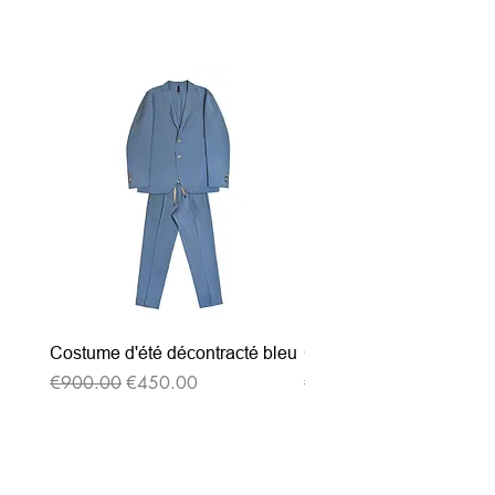
関連商品
Costume d'été décontracté bleu
Costume d'été décontrac
通常価格
セール価格
通常価格
€900.00
€450.00
€900.00