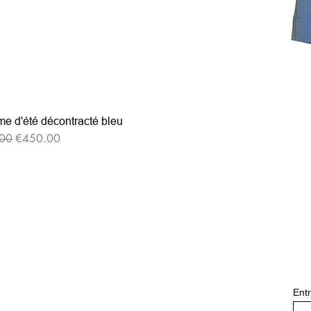
e d'été décontracté bleu
格
セール価格
00
€450.00
Entr