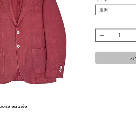
格
価
格
選択
数量
*
カ
boise écrasée