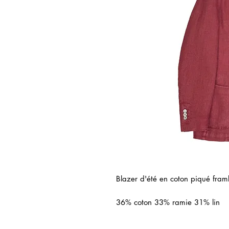
Blazer d'été en coton piqué fram
36% coton 33% ramie 31% lin