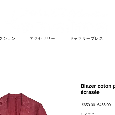
クション
アクセサリー
ギャラリープレス
Blazer coton 
écrasée
通
セ
 €650.00 
€455.00
常
ー
価
ル
サイズ
*