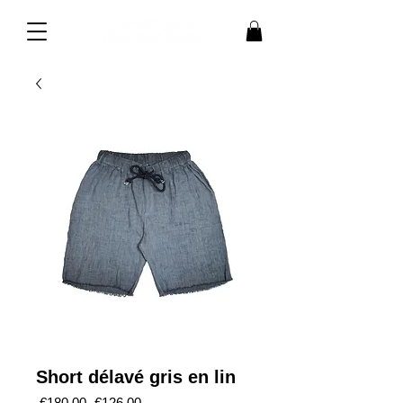
Short délavé gris en lin
Regular
Sale
 €180.00 
€126.00