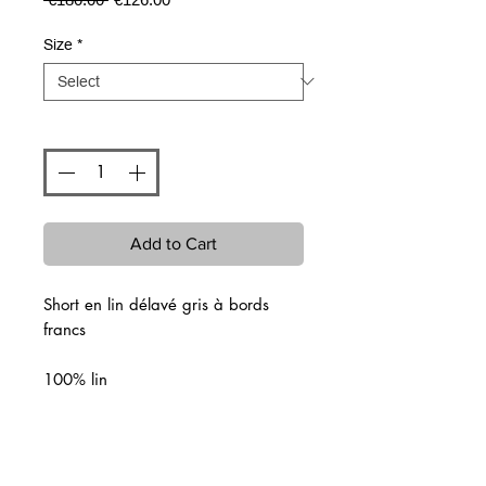
Price
Price
Size
*
Quantity
*
Add to Cart
Short en lin délavé gris à bords
francs
100% lin