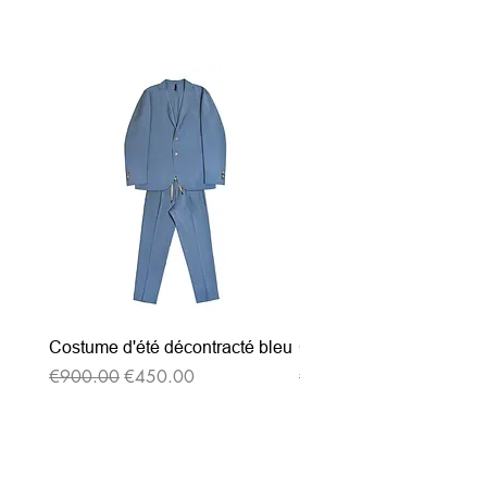
Related Products
Costume d'été décontracté bleu
Costume d'été décontrac
Regular Price
Sale Price
Regular Price
€900.00
€450.00
€900.00