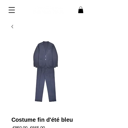
Costume fin d'été bleu
Regular
Sale
 €950.00 
€665.00