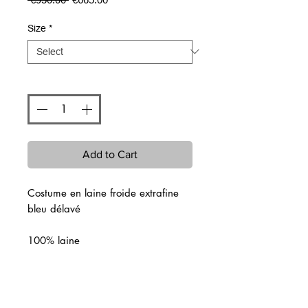
Price
Price
Size
*
Quantity
*
Add to Cart
Costume en laine froide extrafine
bleu délavé
100% laine