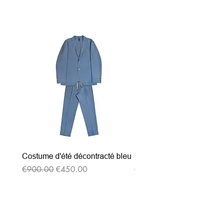
Related Products
Costume d'été décontracté bleu
Costume d'été décontrac
Regular Price
Sale Price
Regular Price
€900.00
€450.00
€900.00